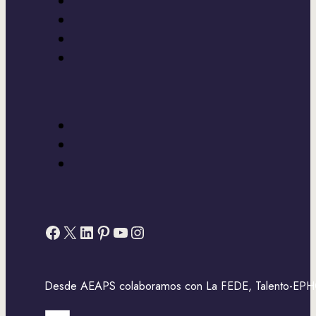
Facebook
X
LinkedIn
Pinterest
YouTube
Instagram
Desde AEAPS colaboramos con La FEDE, Talento-EPHOS,