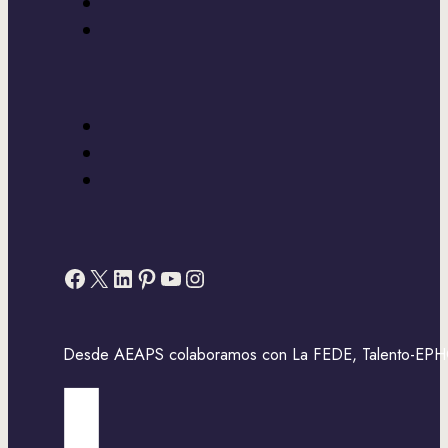
Facebook
X
LinkedIn
Pinterest
YouTube
Instagram
Desde AEAPS colaboramos con La FEDE, Talento-EPHOS,