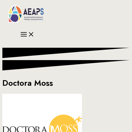
Ir
al
contenido
Doctora Moss