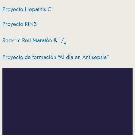
Proyecto Hepatitis C
Proyecto RIN3
1
Rock 'n' Roll Maratón &
/
2
Proyecto de formación "Al día en Antisepsia"